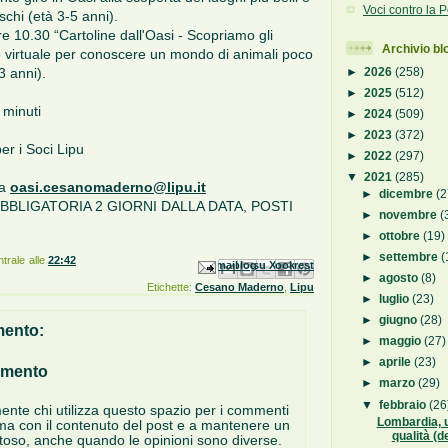
Voci contro la
schi (età 3-5 anni).
 10.30 “Cartoline dall'Oasi - Scopriamo gli
Archivio bl
o virtuale per conoscere un mondo di animali poco
►
2026
(258)
3 anni).
►
2025
(512)
 minuti
►
2024
(509)
►
2023
(372)
er i Soci Lipu
►
2022
(297)
▼
2021
(285)
 a
oasi.cesanomaderno@lipu.it
►
dicembre
(2
BLIGATORIA 2 GIORNI DALLA DATA, POSTI
►
novembre
(
►
ottobre
(19)
►
settembre
(
trale
alle
22:42
Invia tramite email
Postalo sul blog
Condividi su Facebook
Condividi su Pinterest
Condividi su X
►
agosto
(8)
Etichette:
Cesano Maderno
,
Lipu
►
luglio
(23)
►
giugno
(28)
ento:
►
maggio
(27)
►
aprile
(23)
mmento
►
marzo
(29)
▼
febbraio
(26
mente chi utilizza questo spazio per i commenti
Lombardia, 
ma con il contenuto del post e a mantenere un
qualità (de
ttoso, anche quando le opinioni sono diverse.