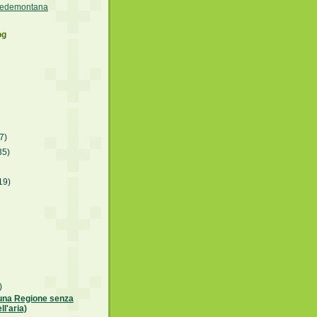
 Pedemontana
og
7)
35)
19)
)
una Regione senza
ll'aria)