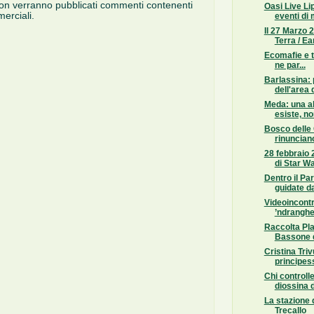
on verranno pubblicati commenti contenenti
Oasi Live Li
erciali.
eventi di 
Il 27 Marzo 2
Terra / Ear
Ecomafie e tra
ne par...
Barlassina: p
dell'area d
Meda: una al
esiste, non
Bosco delle
rinunciano
28 febbraio 
di Star Wa
Dentro il Pa
guidate da
Videoincontr
’ndranghet
Raccolta Pla
Bassone 
Cristina Triv
principess
Chi controll
diossina d
La stazione 
Trecallo