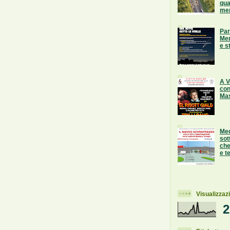
qua
mer
Par
Mer
e s
A V
con
Mas
Med
sot
che
e te
Visualizzazi
2