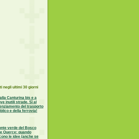
ti negli ultimi 30 giorni
alla Canturina bis e a
ve inutili strade. Sì al
enziamento del trasporto
blico e della ferrovia!
ponte verde del Bosco
le Querce: quando
cono le idee (anche se