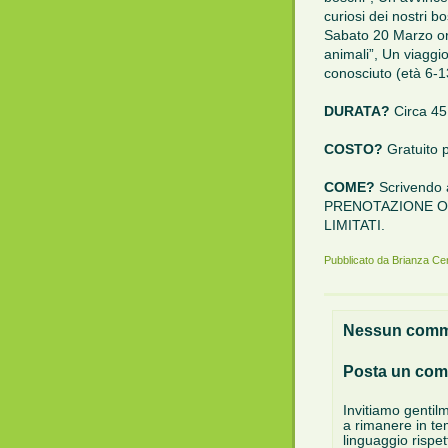
curiosi dei nostri bo
Sabato 20 Marzo ore
animali”, Un viaggi
conosciuto (età 6-1
DURATA?
Circa 45
COSTO?
Gratuito p
COME?
Scrivendo
PRENOTAZIONE OB
LIMITATI.
Pubblicato da
Brianza Cen
Nessun comm
Posta un co
Invitiamo gentil
a rimanere in te
linguaggio rispe