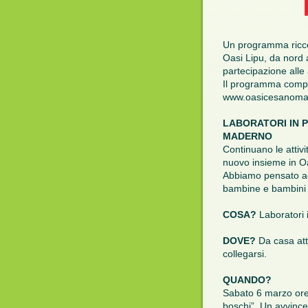
Un programma ricco 
Oasi Lipu, da nord
partecipazione alle a
Il programma comple
www.oasicesanomad
LABORATORI IN 
MADERNO
Continuano le attivi
nuovo insieme in O
Abbiamo pensato ad 
bambine e bambini d
COSA?
Laboratori i
DOVE?
Da casa attr
collegarsi.
QUANDO?
Sabato 6 marzo ore 
boschi”, Un avvincen