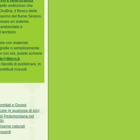
resi e della Brianza
getto ambizioso che
GruBrìa, il Bosco delle
 bacino del fiume Seveso,
 creare un sistema
a ambientale e
territorio.
ire con materiali,
ografie o semplicemente
to con noi, potete scrivere
le@libero.it
.
la facoltà di pubblicare, in
contributi ricevuti.
omitati e Gruppi
cale (e qualcosa di più)
 di Pedemontana nel
do
Riserve naturali
essanti