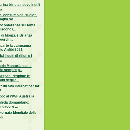
rina bis e a nuove inutili
..
al consumo del suolo",
gna so...
eoconferenze sul tema:
scono l...
io di Monza e Brianza
oordin...
 parte la campagna
io Anfibi 2021
i illeciti di rifiuti e i
..
Meda Montorfano sta
o sempre p...
aspan: respinte le
ni degli a...
: un sito internet per far
...
co al WWF Australia
di Meda domandano:
ndaco, è ...
Giornata Mondiale delle
de
)