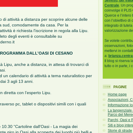
Seveso, del Villo
Centrale
. Un pro
coinvolge il PLIS 
Querce e l’intero
di attività a distanza per scoprire alcune delle
con l’obiettivo di
 a sud, comodamente da casa. Per la
integrato di tutel
ttività è richiesta l'iscrizione in regola alla Lipu.
valorizzazione del 
to degli eventi è consultabile su
Se volete contribu
erno.it
osservazioni, fot
mettervi in contat
PROGRAMMA DALL’OASI DI CESANO
a:
brianza.centra
Il blog si riserva 
tà Lipu, anche a distanza, in attesa di trovarci di
tutto o in parte, i 
asi.
un calendario di attività a tema naturalistico per
ai 3 agli 13 anni.
PAGINE
n diretta con l’esperto Lipu.
Home page
Associazioni, C
averso pc, tablet o dispositivi simili con i quali
Informazione lo
La tangenziale
Parco del Mere
Parchi, Oasi e 
Siti e blog inter
10.30 “Cartoline dall'Oasi - La magia dei
Storie di strade
te giro in Oasi alla scoperta dei luoghi più belli e