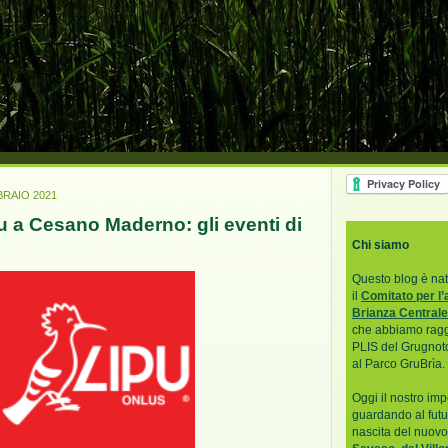
BRAIO 2021
u a Cesano Maderno: gli eventi di
Chi siamo
Questo blog è na
il
Comitato per l
Brianza Centrale
che abbiamo ragg
PLIS del Grugnotor
al Parco GruBrìa.
Oggi il nostro im
guardando al fut
nascita del nuov