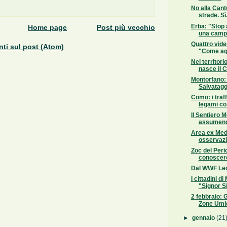
No alla Cantu
strade. Sì.
Erba: "Stop 
Home page
Post più vecchio
una campa
Quattro vid
i sul post (Atom)
"Come agi
Nel territor
nasce il C
Montorfano:
Salvatagg
Como: i traffic
legami co.
Il Sentiero 
assumend
Area ex Med
osservazio
Zoc del Peric
conoscere 
Dal WWF Lec
I cittadini 
"Signor Si
2 febbraio: 
Zone Umi
►
gennaio
(21