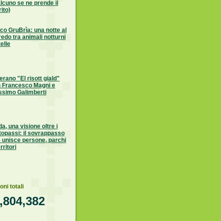
lcuno se ne prende il
ito)
co GruBrìa: una notte al
edo tra animali notturni
telle
erano "El risott giald"
 Francesco Magni e
simo Galimberti
a, una visione oltre i
topassi: il sovrappasso
 unisce persone, parchi
rritori
oni totali
,804,382