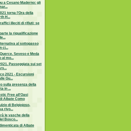
pu a Cesano Maderno: gli
mar...
021 torna l'Ora della
th H...
ffici illeciti di rifiuti: se
arte la riqualificazione
e...
ternativa al sottopasso
 ci...
 Querce. Seveso e Meda
 al mo...
2021. Passeggiata sui set
rs...
rco 2021 - Escursioni
lle Gu...
o sulla presenza della
a in ...
stic Free all'Oasi
di Albate Como
ulzio di Belgiojoso,
a rivo...
erà le vasche della
el Bosco...
dimenticata di Albate